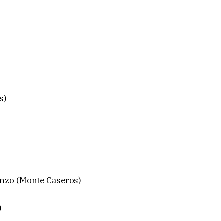
s)
enzo (Monte Caseros)
)