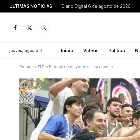
ULTIMAS NOTICIAS
Diario Digital 6 de agosto de 2026
Facebook
X
Instagram
(Twitter)
jueves, agosto 6
Inicio
Videos
Política
N
Portada
»
El Pre Federal de mayores sale a escena