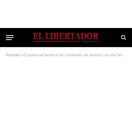
Portada
»
El potencial turístico de Corrientes se destacó en una feria internacional