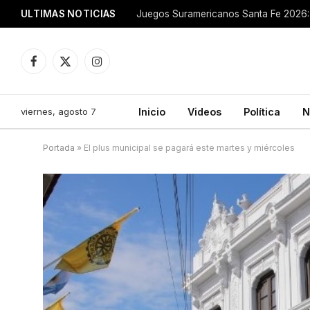
ULTIMAS NOTICIAS
Juegos Suramericanos Santa Fe 2026: 
Facebook
X
Instagram
(Twitter)
viernes, agosto 7
Inicio
Videos
Política
N
Portada
»
El plus municipal se pagará este martes y miércoles