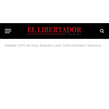
Portada
»
El PJ de Goya despide a Juan Carlos González: falleció por coronavirus camino al hospital de Campaña