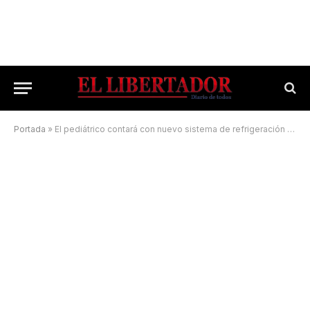
Portada
»
El pediátrico contará con nuevo sistema de refrigeración central