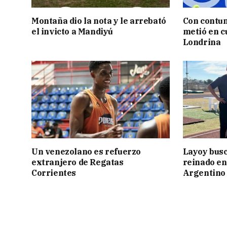
Montaña dio la nota y le arrebató
Con contun
el invicto a Mandiyú
metió en c
Londrina
Un venezolano es refuerzo
Layoy busc
extranjero de Regatas
reinado e
Corrientes
Argentino 