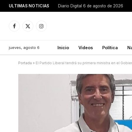
ULTIMAS NOTICIAS
Diario Digital 6 de agosto de 2026
Facebook
X
Instagram
(Twitter)
jueves, agosto 6
Inicio
Videos
Política
N
Portada
»
El Partido Liberal tendrá su primera ministra en el Gob