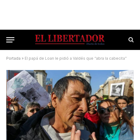
Portada
»
El papá de Loan le pidió a Valdés que “abra la cabecita”