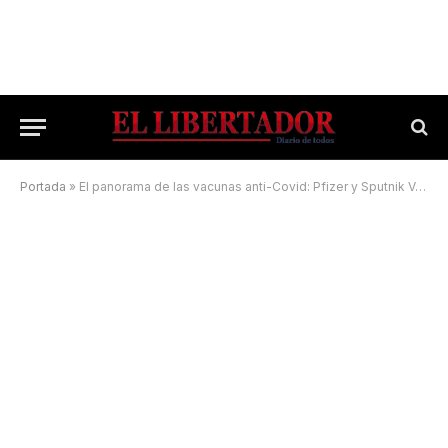
Portada
»
El panorama de las vacunas anti-Covid: Pfizer y Sputnik V, a la espera