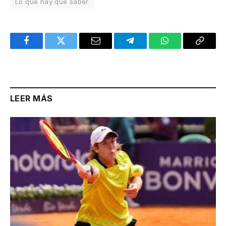
Lo que hay que saber
Facebook
Twitter
Email
Telegram
WhatsApp
Copy
Link
LEER MÁS