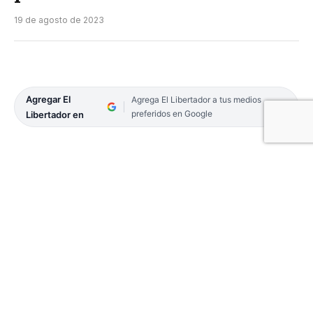
19 de agosto de 2023
Agregar El
Agrega El Libertador a tus medios
preferidos en Google
Libertador en
La Sociedad Rural de Corrientes con la asistencia
de dirigentes, autoridades del Municipio de
Riachuelo y la actuación de la Banda de Música de