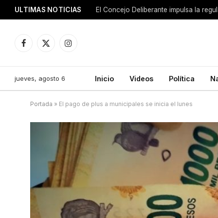
ULTIMAS NOTICIAS
El Concejo Deliberante impulsa la regu
Facebook
X
Instagram
(Twitter)
jueves, agosto 6
Inicio
Videos
Política
N
Portada
»
El pago de plus a municipales se inicia el lunes