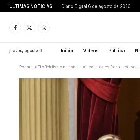
ULTIMAS NOTICIAS
Diario Digital 6 de agosto de 2026
Facebook
X
Instagram
(Twitter)
jueves, agosto 6
Inicio
Videos
Política
N
Portada
»
El oficialismo nacional abre constantes frentes de batal