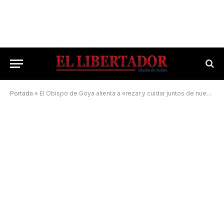
Portada
»
El Obispo de Goya alienta a «rezar y cuidar juntos de nuestra casa común»