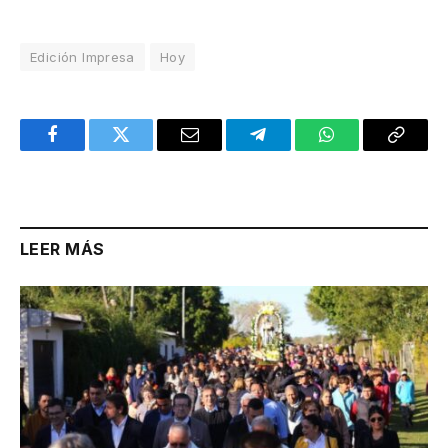
Edición Impresa
Hoy
Facebook
Twitter
Email
Telegram
WhatsApp
Copy
Link
LEER MÁS