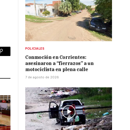
POLICIALES
p
Copy
Conmoción en Corrientes:
asesinaron a “fierrazos” a un
Link
motociclista en plena calle
7 de agosto de 2026