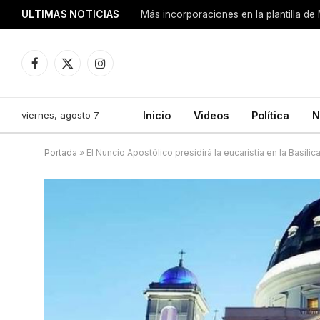
ULTIMAS NOTICIAS
Más incorporaciones en la plantilla de
Facebook
X
Instagram
(Twitter)
viernes, agosto 7
Inicio
Videos
Política
N
Portada
»
El Nuncio Apostólico presidirá la eucaristía en la Basílica