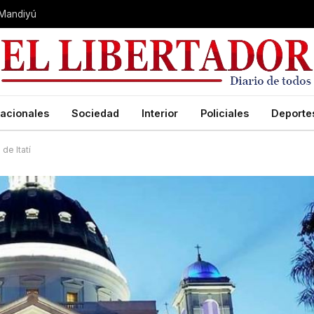
 Mandiyú
acionales
Sociedad
Interior
Policiales
Deporte
 de Itatí