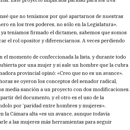
tar. Este proyecto implicaba paridad para los tres
Pensé que no teníamos por qué apartarnos de nuestras
ro en los tres poderes, no sólo en la Legislatura».
, ya teníamos firmado el dictamen, sabemos que somos
r el rol opositor y diferenciarnos. A veces perdiendo
en el momento de confeccionada la lista, y durante todo
r cubierta por una mujer y si sale un hombre que la cubra
nadora provincial opinó: «Creo que no es un avance».
s horas se oyeron los conceptos del senador radical,
os media sanción a un proyecto con dos modificaciones.
artir del documento, y el otro es el uso de la
ándolo por ‘paridad entre hombres y mujeres».
n la Cámara alta «es un avance, aunque todavía
 darle a las mujeres más herramientas para seguir