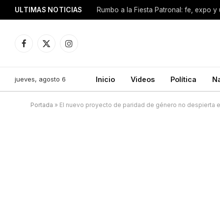
ULTIMAS NOTICIAS
Facebook
X
Instagram
(Twitter)
jueves, agosto 6
Inicio
Videos
Política
N
Portada
»
El nuevo proyecto de paridad de género no despierta 