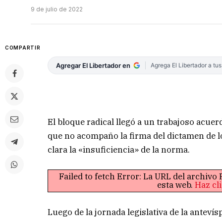
9 de julio de 2022
COMPARTIR
Agregar El Libertador en
Agrega El Libertador a tu
El bloque radical llegó a un trabajoso acue
que no acompaño la firma del dictamen de lo
clara la «insuficiencia» de la norma.
Failed to fetch Error: La URL del archiv
esta web.
Haz cl
Luego de la jornada legislativa de la antev