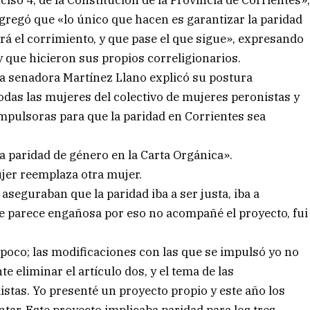
nciso 4, de la Constitución de la Provincia de Corrientes»
agregó que «lo único que hacen es garantizar la paridad
cará el corrimiento, y que pase el que sigue», expresando
y que hicieron sus propios correligionarios.
la senadora Martínez Llano explicó su postura
odas las mujeres del colectivo de mujeres peronistas y
 impulsoras para que la paridad en Corrientes sea
a paridad de género en la Carta Orgánica».
er reemplaza otra mujer.
aseguraban que la paridad iba a ser justa, iba a
e parece engañosa por eso no acompañé el proyecto, fui
poco; las modificaciones con las que se impulsó yo no
eliminar el artículo dos, y el tema de las
listas. Yo presenté un proyecto propio y este año los