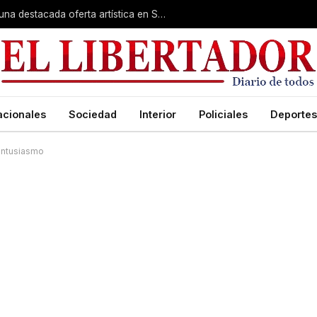
Rumbo a la Fiesta Patronal: fe, expo y una destacada oferta artística en San Roque
acionales
Sociedad
Interior
Policiales
Deportes
entusiasmo