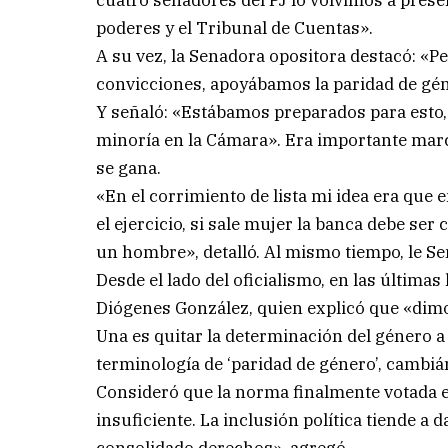
cuatro senadores del PJ lo volvimos a presen
poderes y el Tribunal de Cuentas».
A su vez, la Senadora opositora destacó: «
convicciones, apoyábamos la paridad de géne
Y señaló: «Estábamos preparados para esto
minoría en la Cámara». Era importante marca
se gana.
«En el corrimiento de lista mi idea era que 
el ejercicio, si sale mujer la banca debe se
un hombre», detalló. Al mismo tiempo, le Se
Desde el lado del oficialismo, en las última
Diógenes González, quien explicó que «dim
Una es quitar la determinación del género a p
terminología de ‘paridad de género’, cambi
Consideró que la norma finalmente votada e
insuficiente. La inclusión política tiende a