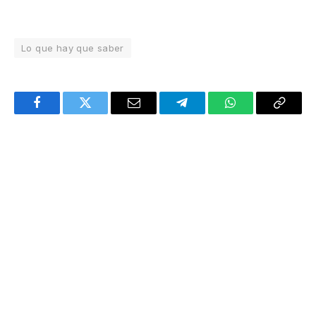
Lo que hay que saber
Facebook
Twitter
Email
Telegram
WhatsApp
Copy
Link