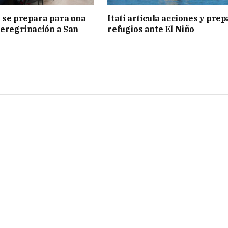
 se prepara para una
Itatí articula acciones y pre
peregrinación a San
refugios ante El Niño