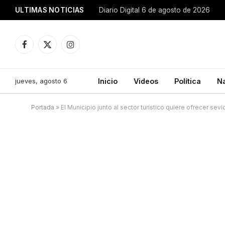
ULTIMAS NOTICIAS
Diario Digital 6 de agosto de 2026
Facebook
X
Instagram
(Twitter)
jueves, agosto 6
Inicio
Videos
Política
N
Portada
»
El Municipio junto al sector turístico quiere ofrecer sev