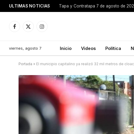
ULTIMAS NOTICIAS
Tapa y Contratapa 7 de agosto de 20
Facebook
X
Instagram
(Twitter)
viernes, agosto 7
Inicio
Videos
Política
N
Portada
»
El municipio capitalino ya realizó 32 mil metros de cloac