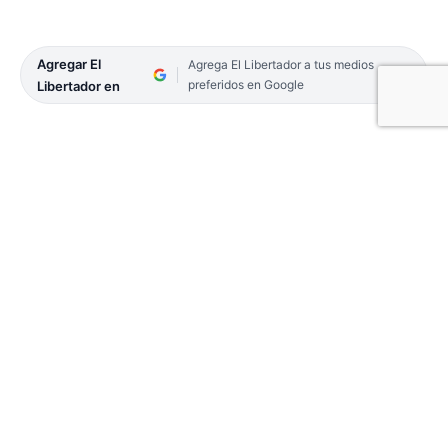
Agregar El
Agrega El Libertador a tus medios
preferidos en Google
Libertador en
El Ministerio de Salud Pública de la Provincia
continúa con la campaña para el diagnóstico
precoz del Cáncer de Mama: Ruta de la Salud
Mamaria -Pads o Parches Mamarios. Se trata de la
innovadora estrategia presentada en junio pasado
por el titular de la cartera, Ricardo Cardozo.