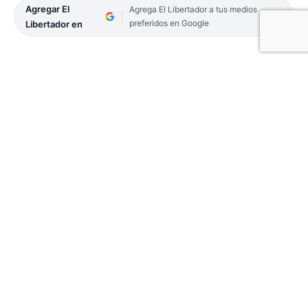
Agregar El
Agrega El Libertador a tus medios
preferidos en Google
Libertador en
Desde el 26 de mayo hasta el 12 de junio
, Los
Alonsitos protagonizaron una gira sin
precedentes por Estados Unidos, llevando el ritmo
contagioso del Chamamé a ciudades como
Washington D.C., Maryland, Arlington, Virginia,
New Jersey, Brooklyn y New Haven, Connecticut.
Embajadores del Patrimonio Cultural