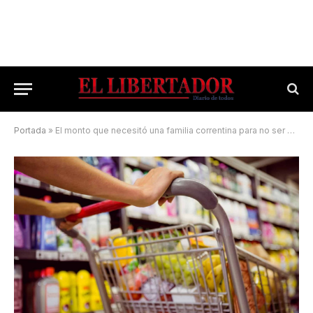
Portada
»
El monto que necesitó una familia correntina para no ser pobre en mayo