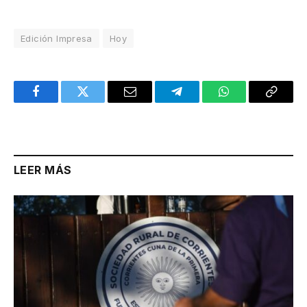
Edición Impresa
Hoy
Facebook
Twitter
Email
Telegram
WhatsApp
Copy
Link
LEER MÁS