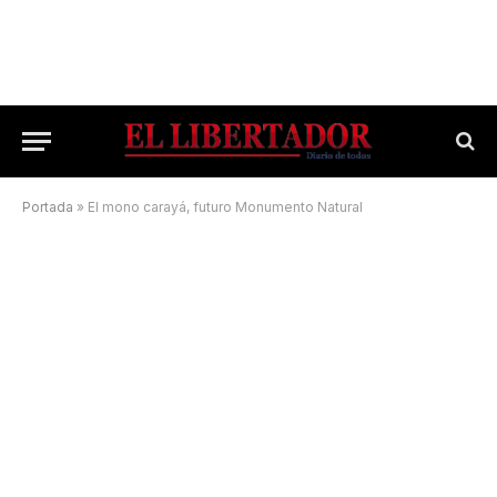
Portada
»
El mono carayá, futuro Monumento Natural