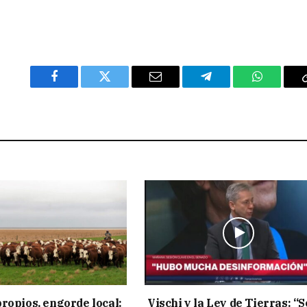
Facebook
Twitter
Email
Telegram
WhatsAp
ropios, engorde local:
Vischi y la Ley de Tierras: “S