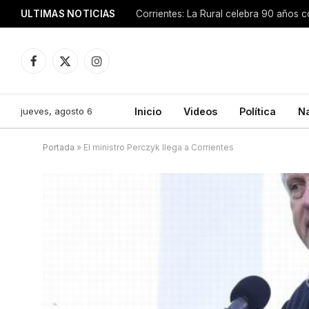
ULTIMAS NOTICIAS
Facebook
X
Instagram
(Twitter)
jueves, agosto 6
Inicio
Videos
Política
N
Portada
»
El ministro Perczyk llega a Corrientes