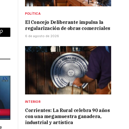
POLÍTICA
El Concejo Deliberante impulsa la
regularización de obras comerciales
p
Copy
6 de agosto de 2026
Link
INTERIOR
Corrientes: La Rural celebra 90 años
con una megamuestra ganadera,
industrial y artística
e