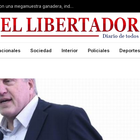
Corrientes: La Rural celebra 90 años con una megamuestra ganadera, industrial y artística
acionales
Sociedad
Interior
Policiales
Deportes