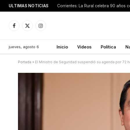
ULTIMAS NOTICIAS
Facebook
X
Instagram
(Twitter)
jueves, agosto 6
Inicio
Videos
Política
N
Portada
»
El Ministro de Seguridad suspendió su agenda por 72 h