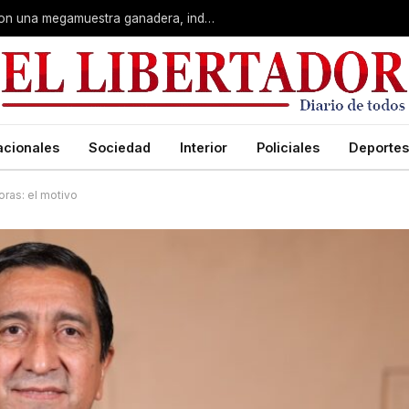
Corrientes: La Rural celebra 90 años con una megamuestra ganadera, industrial y artística
acionales
Sociedad
Interior
Policiales
Deportes
oras: el motivo