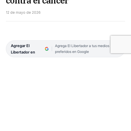
contra el cáncer
12 de mayo de 2026
Agregar El
Agrega El Libertador a tus medios
preferidos en Google
Libertador en
Los tumores construyen su propia red de
irrigación para nutrirse y expandirse. Detener ese
proceso es uno de los objetivos de la investigación