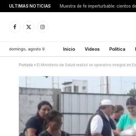
ULTIMAS NOTICIAS
Facebook
X
Instagram
(Twitter)
domingo, agosto 9
Inicio
Videos
Política
Portada
»
El Ministerio de Salud realizó un operativo integral en E