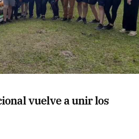
ional vuelve a unir los
 Uruguay