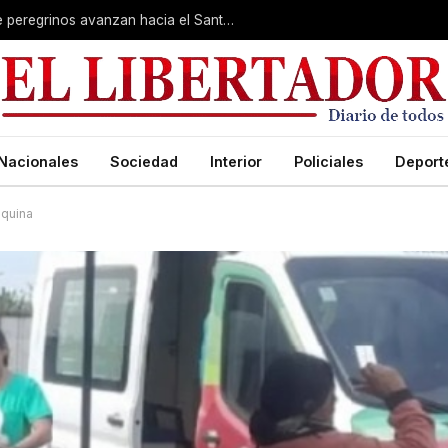
Muestra de fe imperturbable: cientos de peregrinos avanzan hacia el Santuario de San Cayetano
Nacionales
Sociedad
Interior
Policiales
Deport
squina