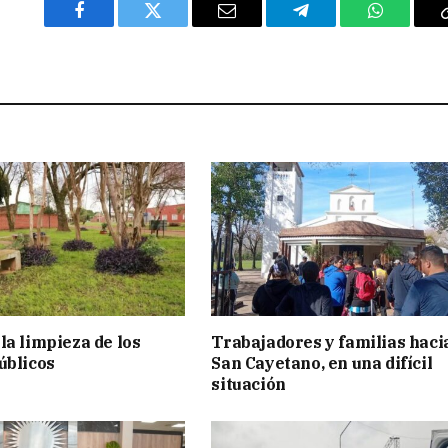
Facebook
Twitter
Email
Telegram
WhatsAp
la limpieza de los
Trabajadores y familias haci
úblicos
San Cayetano, en una difícil
situación