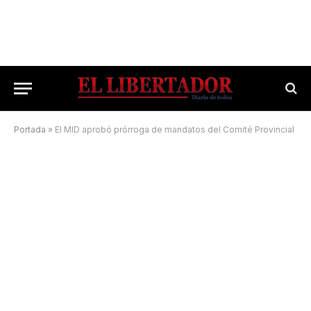
Portada
»
El MID aprobó prórroga de mandatos del Comité Provincial