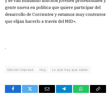
y se van sumando muchos jóvenes profesionales y
gente nueva en política que quiere participar del
desarrollo de Corrientes y estamos muy contentos
que elijan hacerlo a través del MID».
.
Edición Impresa
Hoy
Lo que hay que saber
Facebook
Twitter
Email
Telegram
WhatsApp
Copy
Link