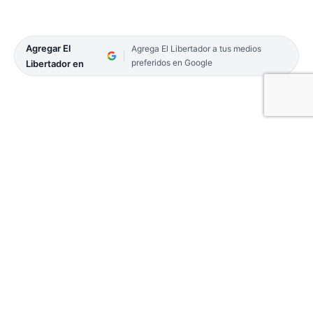
Agregar El
Agrega El Libertador a tus medios
preferidos en Google
Libertador en
El ministro de Salud de la Provincia, Ricardo
Cardozo convocó ayer a los miembros de su
gabinete para analizar y proyectar distintos pilares
de trabajo.
De acuerdo a lo resaltado desde el área de prensa
ministerial, fueron 6 los ejes ahondados: gestión