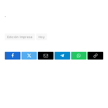
.
Edición Impresa
Hoy
Facebook
Twitter
Email
Telegram
WhatsApp
Copy
Link