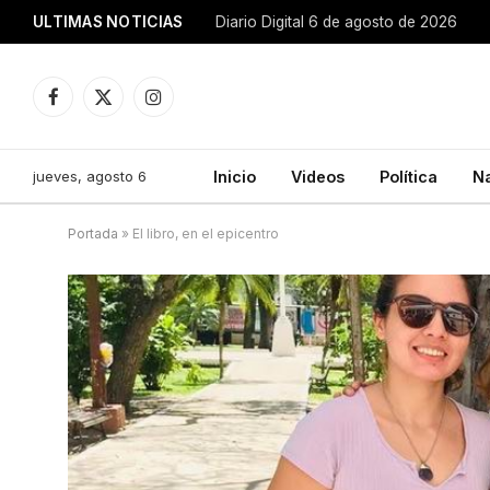
ULTIMAS NOTICIAS
Diario Digital 6 de agosto de 2026
Facebook
X
Instagram
(Twitter)
jueves, agosto 6
Inicio
Videos
Política
N
Portada
»
El libro, en el epicentro