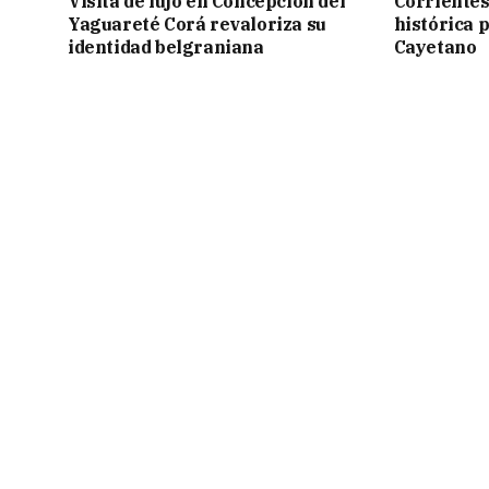
Visita de lujo en Concepción del
Corrientes
Yaguareté Corá revaloriza su
histórica 
identidad belgraniana
Cayetano