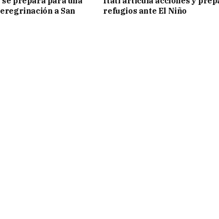
 se prepara para una
Itatí articula acciones y pre
peregrinación a San
refugios ante El Niño