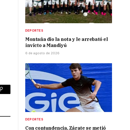
DEPORTES
Montaña dio la nota y le arrebató el
invicto a Mandiyú
6 de agosto de 2026
p
Copy
Link
DEPORTES
Con contundencia, Zárate se metió