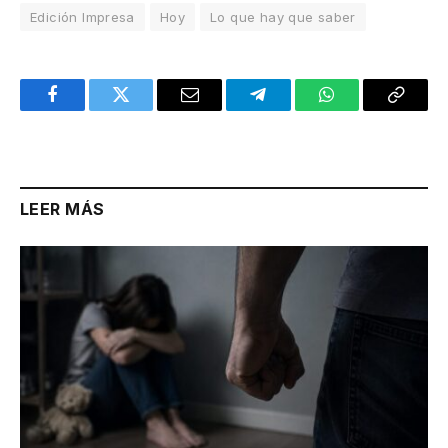
Edición Impresa
Hoy
Lo que hay que saber
Facebook
Twitter
Email
Telegram
WhatsApp
Copy
Link
LEER MÁS