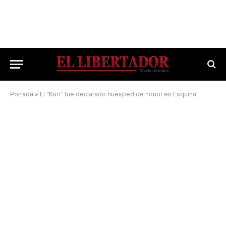
Portada
»
El “Kun” fue declarado huésped de honor en Esquina