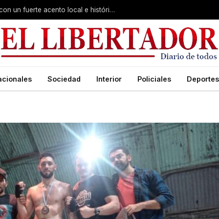
Virasoro inauguró la 7ª Feria del Libro con un fuerte acento local e histórico
acionales
Sociedad
Interior
Policiales
Deportes