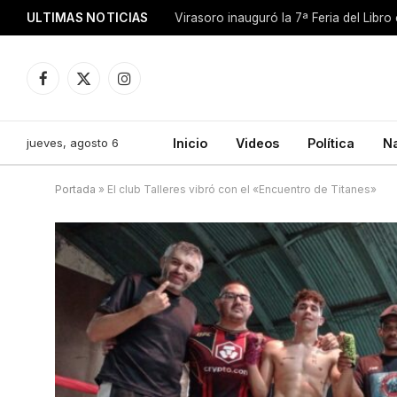
ULTIMAS NOTICIAS
Facebook
X
Instagram
(Twitter)
jueves, agosto 6
Inicio
Videos
Política
N
Portada
»
El club Talleres vibró con el «Encuentro de Titanes»