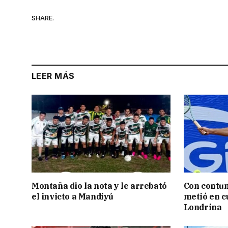
SHARE.
LEER MÁS
Montaña dio la nota y le arrebató
Con contun
el invicto a Mandiyú
metió en c
Londrina