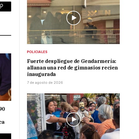
p
Copy
Link
POLICIALES
Fuerte despliegue de Gendarmería:
allanan una red de gimnasios recien
inaugurada
7 de agosto de 2026
90
ca