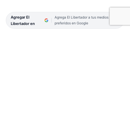
Agregar El
Agrega El Libertador a tus medios
preferidos en Google
Libertador en
Desde hace cinco días, la Policía de Corrientes
busca intensamente a Silvio Baldovino de 87 años
de edad, quien está desaparecido desde el domingo
7. El hombre tiene Alzheimer y salió de su
domicilio en el barrio Cañada Quiroz de la Capital,
entre la tarde y noche de ese día.