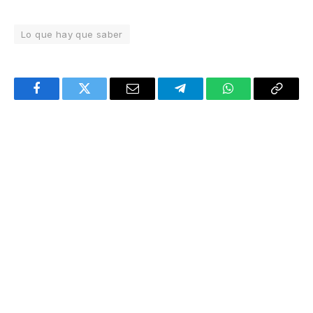
Lo que hay que saber
Facebook
Twitter
Email
Telegram
WhatsApp
Copy
Link