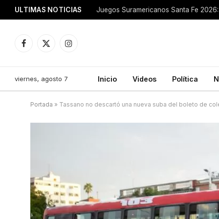
ULTIMAS NOTICIAS
Juegos Suramericanos Santa Fe 2026: 
Facebook
X
Instagram
(Twitter)
viernes, agosto 7
Inicio
Videos
Política
N
Portada
»
Tassano no descartó una nueva suba del boleto de cole