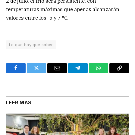
2 de julio, el frío será persistente, con
temperaturas máximas que apenas alcanzarán
valores entre los -5 y 7 °C.
Lo que hay que saber
Facebook
Twitter
Email
Telegram
WhatsApp
Copy
Link
LEER MÁS