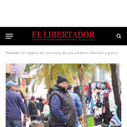
Portada
»
El ingreso de una masa de aire antártico afectará a gran parte del país