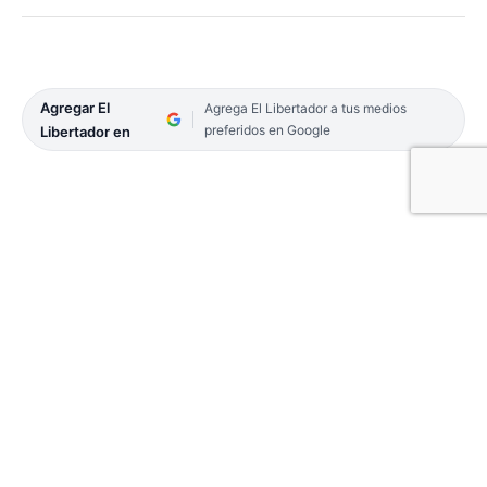
Agregar El
Agrega El Libertador a tus medios
preferidos en Google
Libertador en
Luego de su gira por la ciudad de Posadas, en
donde el equipo curuzucuateño volvió con un
saldo positivo, por haber cosechado su primera
victoria en condición de visitante, esta noche se
medirá con Córdoba en lo que será el final de los