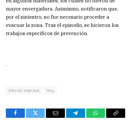
en algunos materiales, los cuales no fueron de
mayor envergadura. Asimismo, notificaron que,
por el siniestro, no fue necesario proceder a
evacuar la zona. Tras el episodio, se hicieron los
trabajos específicos de prevención.
.
Edición Impresa
Hoy
Facebook
Twitter
Email
Telegram
WhatsApp
Copy
Link