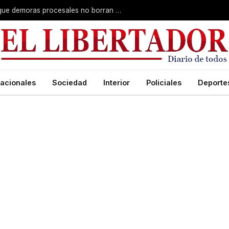
Superior Tribunal de Justicia: deciden que demoras procesales no borran delitos graves
acionales
Sociedad
Interior
Policiales
Deporte