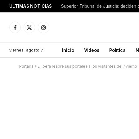
ULTIMAS NOTICIAS
Facebook
X
Instagram
(Twitter)
viernes, agosto 7
Inicio
Videos
Política
N
Portada
»
El Iberá reabre sus portales a los visitantes de invierno