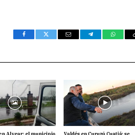
Facebook
Twitter
Email
Telegram
WhatsAp
n Alvear: el municipio
Valdés en Curuzú Cuatiá: se