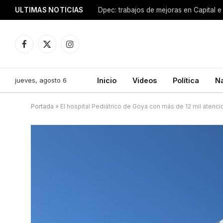
ULTIMAS NOTICIAS
Dpec: trabajos de mejoras en Capital e 
Facebook
X
Instagram
(Twitter)
jueves, agosto 6
Inicio
Videos
Política
N
Portada
»
El hospital Pediátrico de Goya con más de 12 mil atenc