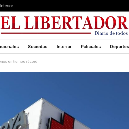
Interior
acionales
Sociedad
Interior
Policiales
Deportes
iones en tiempo récord