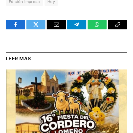
Edición Impresa
Hoy
Facebook
Twitter
Email
Telegram
WhatsApp
Copy
Link
LEER MÁS