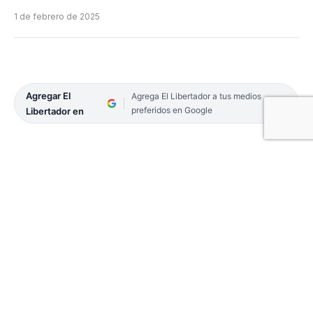
1 de febrero de 2025
Agregar El
Agrega El Libertador a tus medios
preferidos en Google
Libertador en
Este viernes, se llevaron a cabo allanamientos
sorpresas en los domicilios de Macarena Peña y
Camila Núñez, en la localidad de 9 de Julio.