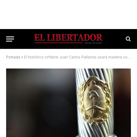
Portada
»
El histórico orfebre Juan Carlos Pallarols usará madera correntina para el bastón presidencial