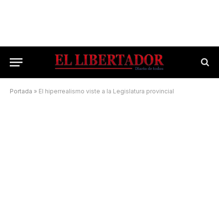
Portada
»
El hiperrealismo viste a la Legislatura provincial