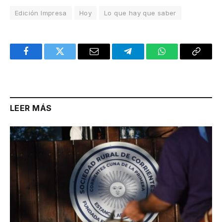
Edición Impresa
Hoy
Lo que hay que saber
Facebook
Twitter
Email
Telegram
WhatsApp
Copy
Link
LEER MÁS