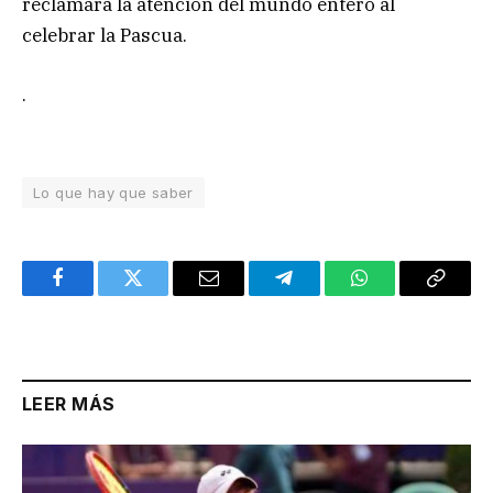
reclamará la atención del mundo entero al
celebrar la Pascua.
.
Lo que hay que saber
Facebook
Twitter
Email
Telegram
WhatsApp
Copy
Link
LEER MÁS