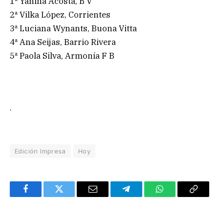
1ª Yanina Acosta, B V
2ª Vilka López, Corrientes
3ª Luciana Wynants, Buona Vitta
4ª Ana Seijas, Barrio Rivera
5ª Paola Silva, Armonía F B
.
Edición Impresa
Hoy
Facebook
Twitter
Email
Telegram
WhatsApp
Copy
Link