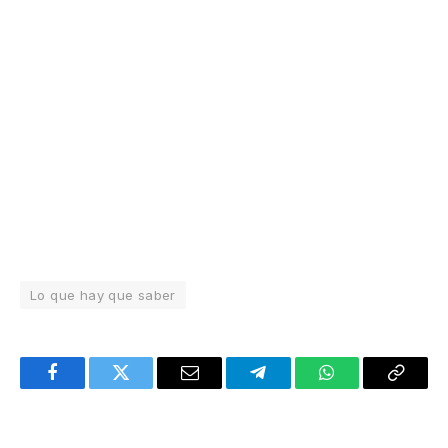
Lo que hay que saber
Facebook
Twitter
Email
Telegram
WhatsApp
Copy
Link