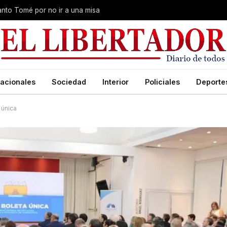
Santo Tomé por no ir a una misa
acionales
Sociedad
Interior
Policiales
Deporte
 única