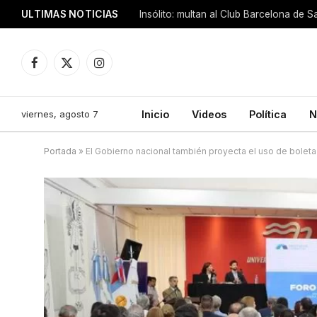
ULTIMAS NOTICIAS
Insólito: multan al Club Barcelona de 
Facebook
X
Instagram
(Twitter)
viernes, agosto 7
Inicio
Videos
Política
N
Portada
»
El Gobierno nacional también proyecta el uso de boleta