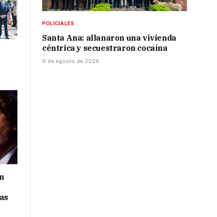
POLICIALES
Santa Ana: allanaron una vivienda
céntrica y secuestraron cocaína
l
6 de agosto de 2026
in
tas