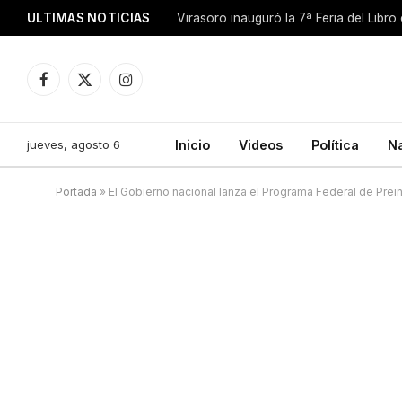
ULTIMAS NOTICIAS
Facebook
X
Instagram
(Twitter)
jueves, agosto 6
Inicio
Videos
Política
N
Portada
»
El Gobierno nacional lanza el Programa Federal de Prei