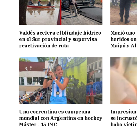
Valdés acelera el blindaje hídrico
Murió uno 
en el Sur provincial y supervisa
heridos en
reactivación de ruta
Maipú y Al
Una correntina es campeona
Impresiona
mundial con Argentina en hockey
se incrust
Máster +45 IMC
hubo vícti