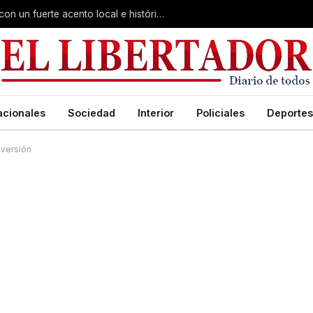
Virasoro inauguró la 7ª Feria del Libro con un fuerte acento local e histórico
acionales
Sociedad
Interior
Policiales
Deportes
nversión