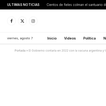
ULTIMAS NOTICIAS
Facebook
X
Instagram
(Twitter)
viernes, agosto 7
Inicio
Videos
Política
N
Portada
»
El Gobierno contaría en 2022 con la vacuna argentina y