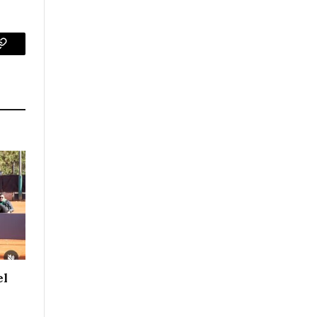
p
Copy
Link
el