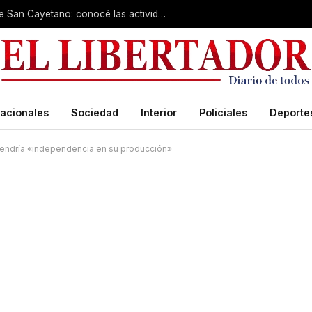
Cientos de fieles colman el santuario de San Cayetano: conocé las actividades de hoy
acionales
Sociedad
Interior
Policiales
Deporte
 tendría «independencia en su producción»